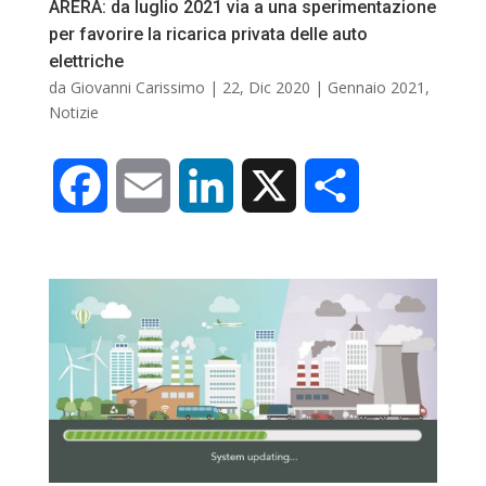
ARERA: da luglio 2021 via a una sperimentazione
per favorire la ricarica privata delle auto
elettriche
da
Giovanni Carissimo
|
22, Dic 2020
|
Gennaio 2021
,
Notizie
F
E
L
X
C
a
m
i
o
c
a
n
n
e
i
k
d
b
l
e
i
o
d
v