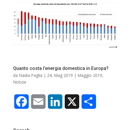
e
i
k
d
b
l
e
i
o
d
v
o
I
i
Quanto costa l’energia domestica in Europa?
k
n
d
da
Nadia Paglia
|
24, Mag 2019
|
Maggio 2019
,
Notizie
i
F
E
L
X
C
a
m
i
o