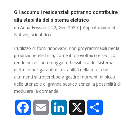
o
I
i
Gli accumuli residenziali potranno contribuire
alla stabilità del sistema elettrico
k
n
d
da
Anna Fossati
|
22, Gen 2020
|
Approfondimenti
,
Notizie
,
scientifico
i
L’utilizzo di fonti rinnovabili non programmabili per la
produzione elettrica, come il fotovoltaico e l’eolico,
rende necessaria maggiore flessibilità del sistema
elettrico per garantire la stabilità della rete, che
altrimenti si troverebbe a gestire momenti di picco
delle utenze e di grande scarico senza la possibilità di
modulare la domanda.
F
E
L
X
C
a
m
i
o
c
a
n
n