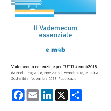
i
Vademecum essenziale per TUTTI #emob2018
da
Nadia Paglia
|
8, Nov 2018
|
#emob2018
,
Mobilità
Sostenibile
,
Novembre 2018
,
Pubblicazioni
F
E
L
X
C
a
m
i
o