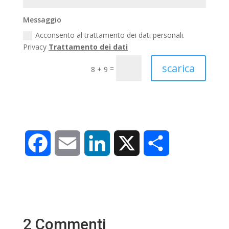
Messaggio
Acconsento al trattamento dei dati personali.
Privacy
Trattamento dei dati
scarica
=
8 + 9
F
E
L
X
C
a
m
i
o
c
a
n
n
e
i
k
d
2 Commenti