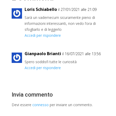
b
l
e
i
Loris Schiabello
il 27/01/2021 alle 21:09
Sarà un vademecum sicuramente pieno di
o
d
v
informazioni interessanti, non vedo l’ora di
sfogliarlo e di leggerlo
o
I
i
Accedi per rispondere
k
n
d
Gianpaolo Brianti
il 16/07/2021 alle 13:56
i
Spero soddisfi tutte le curiosità
Accedi per rispondere
Invia commento
Devi essere
connesso
per inviare un commento.