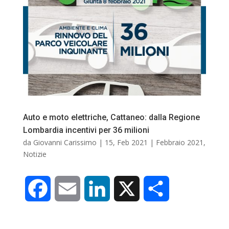
o
I
i
k
n
d
i
Auto e moto elettriche, Cattaneo: dalla Regione
Lombardia incentivi per 36 milioni
da
Giovanni Carissimo
|
15, Feb 2021
|
Febbraio 2021
,
Notizie
F
E
L
X
C
a
m
i
o