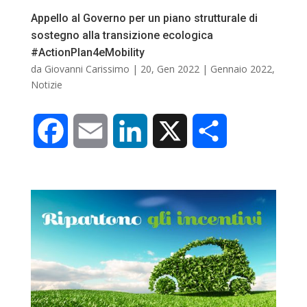
k
n
d
Appello al Governo per un piano strutturale di
sostegno alla transizione ecologica
i
#ActionPlan4eMobility
da
Giovanni Carissimo
|
20, Gen 2022
|
Gennaio 2022
,
Notizie
F
E
L
X
C
a
m
i
o
c
a
n
n
e
i
k
d
b
l
e
i
o
d
v