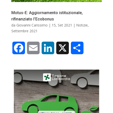
o
I
i
Motus-E: Aggiornamento istituzionale,
rifinanziato l’Ecobonus
k
n
d
da
Giovanni Carissimo
|
15, Set 2021
|
Notizie
,
Settembre 2021
i
F
E
L
X
C
a
m
i
o
c
a
n
n
e
i
k
d
b
l
e
i
o
d
v