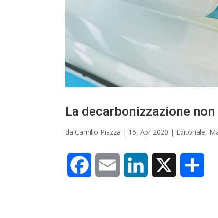
i
La decarbonizzazione non
da
Camillo Piazza
|
15, Apr 2020
|
Editoriale
,
Ma
F
E
L
X
C
a
m
i
o
c
a
n
n