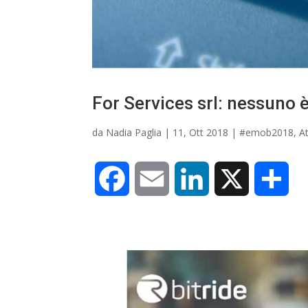
For Services srl: nessuno è 
da
Nadia Paglia
|
11, Ott 2018
|
#emob2018
,
A
F
E
L
X
C
a
m
i
o
c
a
n
n
e
i
k
d