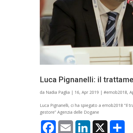
Luca Pignanelli: il trattame
da
Nadia Paglia
|
16, Apr 2019
|
#emob2018
,
A
Luca Pignanelli, ci ha spiegato a emob2018 “Il trat
gestore” Agenzia delle Dogane
F
E
L
X
C