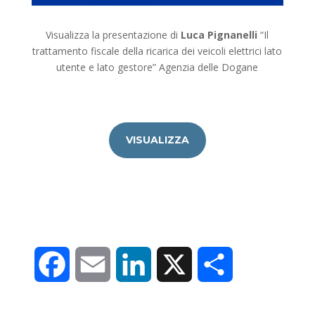
Visualizza la presentazione di
Luca Pignanelli
“Il
trattamento fiscale della ricarica dei veicoli elettrici lato
utente e lato gestore” Agenzia delle Dogane
VISUALIZZA
F
E
L
X
C
a
m
i
o