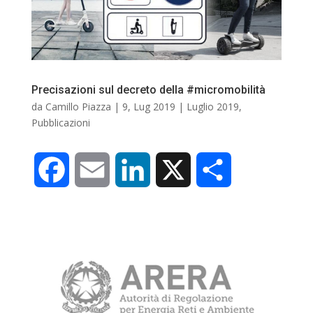
o
d
v
o
I
i
Precisazioni sul decreto della #micromobilità
k
n
d
da
Camillo Piazza
|
9, Lug 2019
|
Luglio 2019
,
Pubblicazioni
i
F
E
L
X
C
a
m
i
o
c
a
n
n
e
i
k
d
b
l
e
i