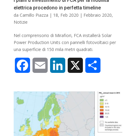
I piani d’investimento di FCA per la mobilità
elettrica procedono in perfetta timeline
k
n
d
da
Camillo Piazza
|
18, Feb 2020
|
Febbraio 2020
,
Notizie
i
Nel comprensorio di Mirafiori, FCA installerà Solar
Power Production Units con pannelli fotovoltaici per
una superficie di 150 mila metri quadrati.
F
E
L
X
C
a
m
i
o
c
a
n
n
e
i
k
d
b
l
e
i