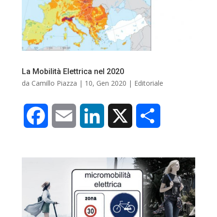
o
d
v
o
I
i
k
n
d
La Mobilità Elettrica nel 2020
i
da
Camillo Piazza
|
10, Gen 2020
|
Editoriale
F
E
L
X
C
a
m
i
o
c
a
n
n
e
i
k
d
b
l
e
i