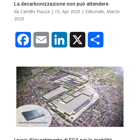
La decarbonizzazione non può attendere
da
Camillo Piazza
|
15, Apr 2020
|
Editoriale
,
Marzo
2020
F
E
L
X
C
a
m
i
o
c
a
n
n
e
i
k
d
b
l
e
i
o
d
v
o
I
i