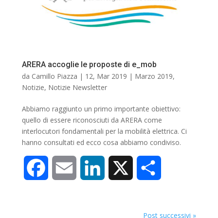
o
d
v
o
I
i
ARERA accoglie le proposte di e_mob
k
n
d
da
Camillo Piazza
|
12, Mar 2019
|
Marzo 2019
,
Notizie
,
Notizie Newsletter
i
Abbiamo raggiunto un primo importante obiettivo:
quello di essere riconosciuti da ARERA come
interlocutori fondamentali per la mobilità elettrica. Ci
hanno consultati ed ecco cosa abbiamo condiviso.
F
E
L
X
C
a
m
i
o
Post successivi »
c
a
n
n