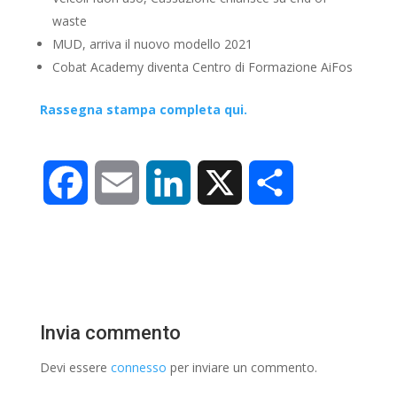
waste
MUD, arriva il nuovo modello 2021
Cobat Academy diventa Centro di Formazione AiFos
Rassegna stampa completa qui.
F
E
L
X
C
a
m
i
o
c
a
n
n
e
i
k
d
Invia commento
b
l
e
i
Devi essere
connesso
per inviare un commento.