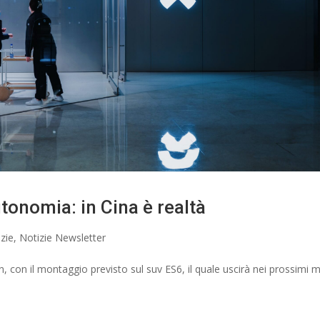
tonomia: in Cina è realtà
zie
,
Notizie Newsletter
 con il montaggio previsto sul suv ES6, il quale uscirà nei prossimi m