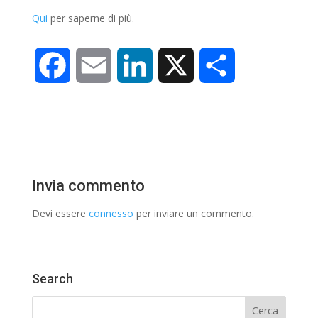
Qui
per saperne di più.
F
E
L
X
C
a
m
i
o
c
a
n
n
e
i
k
d
Invia commento
b
l
e
i
Devi essere
connesso
per inviare un commento.
o
d
v
o
I
i
Search
k
n
d