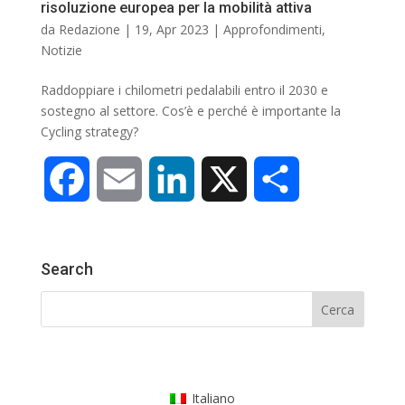
risoluzione europea per la mobilità attiva
da
Redazione
|
19, Apr 2023
|
Approfondimenti
,
Notizie
Raddoppiare i chilometri pedalabili entro il 2030 e
sostegno al settore. Cos’è e perché è importante la
Cycling strategy?
F
E
L
X
C
a
m
i
o
Search
c
a
n
n
e
i
k
d
b
l
e
i
Italiano