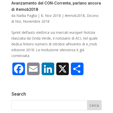
Avanzamento del CON-Corrente, parlano ancora
di #emob2018
da
Nadia Paglia
|
8, Nov 2018
|
#emob2018
,
Dicono
di Noi
,
Novembre 2018
Sprint dell’auto elettrica sui mercati europei! Notizia
rilasciata da Onda Verde, il notiziario di ACI, nel quale
dedica l’intero numero di ottobre all’evento di e_mob
edizione 2018: La rivoluzione silenziosa è già
cominciata.
F
E
L
X
C
a
m
i
o
Search
c
a
n
n
e
i
k
d