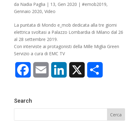
da
Nadia Paglia
|
13, Gen 2020
|
#emob2019
,
k
n
d
Gennaio 2020
,
Video
i
La puntata di Mondo e_mob dedicata alla tre giorni
elettrica svoltasi a Palazzo Lombardia di Milano dal 26
al 28 settembre 2019.
Con interviste ai protagonisti della Mille Miglia Green
Servizio a cura di EMC TV
F
E
L
X
C
a
m
i
o
Search
c
a
n
n
e
i
k
d
b
l
e
i