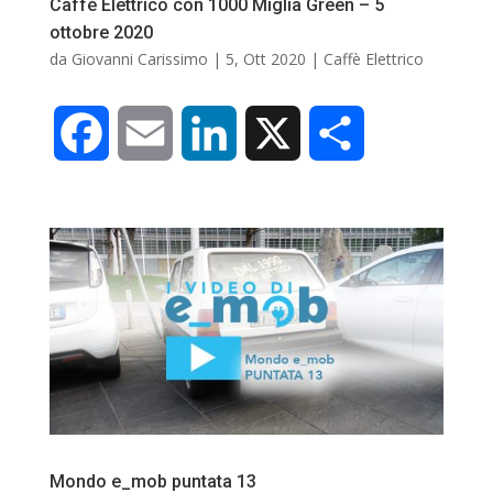
Caffè Elettrico con 1000 Miglia Green – 5
ottobre 2020
da
Giovanni Carissimo
|
5, Ott 2020
|
Caffè Elettrico
F
E
L
X
C
a
m
i
o
c
a
n
n
e
i
k
d
b
l
e
i
o
d
v
o
I
i
Mondo e_mob puntata 13