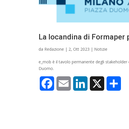
La locandina di Formaper 
da
Redazione
|
2, Ott 2023
|
Notizie
e_mob è il tavolo permanente degli stakeholder del
Duomo.
F
E
L
X
C
a
m
i
o
c
a
n
n
e
i
k
d