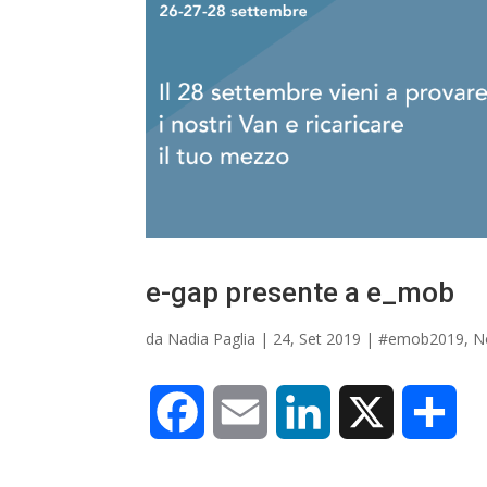
e-gap presente a e_mob
da
Nadia Paglia
|
24, Set 2019
|
#emob2019
,
N
F
E
L
X
C
a
m
i
o