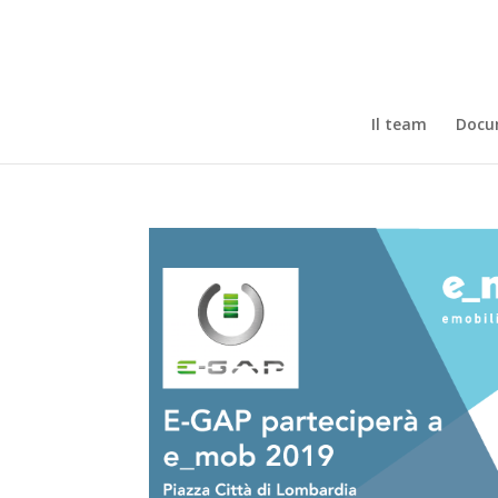
Il team
Docum