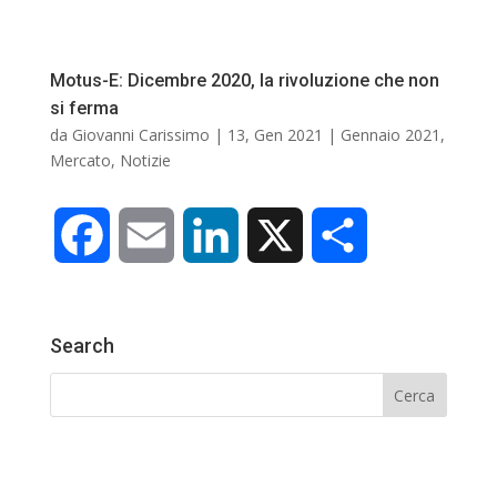
Motus-E: Dicembre 2020, la rivoluzione che non
si ferma
da
Giovanni Carissimo
|
13, Gen 2021
|
Gennaio 2021
,
Mercato
,
Notizie
F
E
L
X
C
a
m
i
o
Search
c
a
n
n
e
i
k
d
b
l
e
i