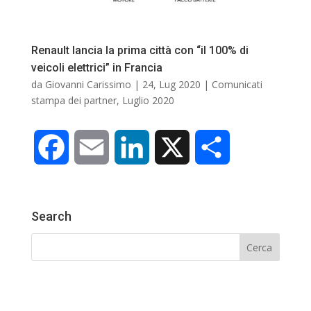
Renault lancia la prima città con “il 100% di
veicoli elettrici” in Francia
da
Giovanni Carissimo
|
24, Lug 2020
|
Comunicati
stampa dei partner
,
Luglio 2020
F
E
L
X
C
a
m
i
o
Search
c
a
n
n
e
i
k
d
b
l
e
i