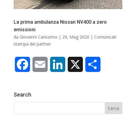
La prima ambulanza Nissan NV400 a zero
emissioni
da
Giovanni Carissimo
|
29, Mag 2020
|
Comunicati
stampa dei partner
F
E
L
X
C
a
m
i
o
Search
c
a
n
n
e
i
k
d
b
l
e
i