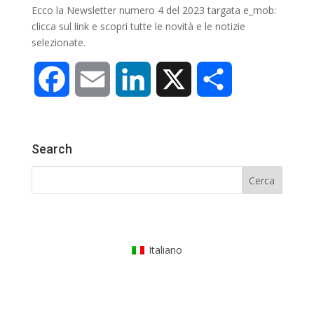
Ecco la Newsletter numero 4 del 2023 targata e_mob:
clicca sul link e scopri tutte le novità e le notizie
selezionate.
F
E
L
X
C
a
m
i
o
Search
c
a
n
n
e
i
k
d
b
l
e
i
Italiano
o
d
v
o
I
i