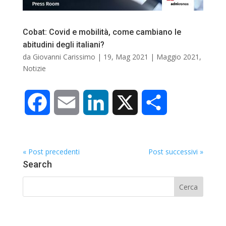
o
I
i
Cobat: Covid e mobilità, come cambiano le
abitudini degli italiani?
k
n
d
da
Giovanni Carissimo
|
19, Mag 2021
|
Maggio 2021
,
Notizie
i
F
E
L
X
C
a
m
i
o
« Post precedenti
Post successivi »
c
a
n
n
Search
e
i
k
d
b
l
e
i