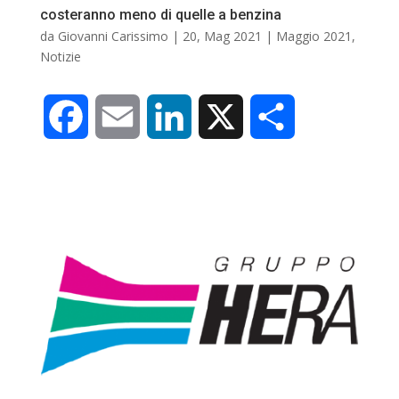
costeranno meno di quelle a benzina
da
Giovanni Carissimo
|
20, Mag 2021
|
Maggio 2021
,
Notizie
F
E
L
X
C
a
m
i
o
c
a
n
n
e
i
k
d
b
l
e
i
o
d
v
o
I
i