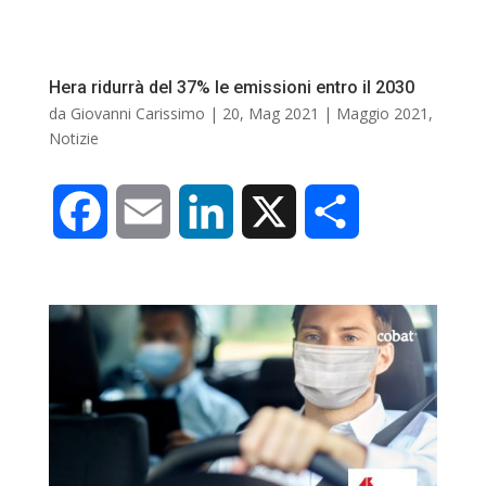
k
n
d
Hera ridurrà del 37% le emissioni entro il 2030
i
da
Giovanni Carissimo
|
20, Mag 2021
|
Maggio 2021
,
Notizie
F
E
L
X
C
a
m
i
o
c
a
n
n
e
i
k
d
b
l
e
i
o
d
v