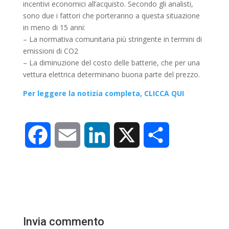
incentivi economici all’acquisto. Secondo gli analisti,
sono due i fattori che porteranno a questa situazione
in meno di 15 anni:
– La normativa comunitaria più stringente in termini di
emissioni di CO2
– La diminuzione del costo delle batterie, che per una
vettura elettrica determinano buona parte del prezzo.
Per leggere la notizia completa, CLICCA QUI
F
E
L
X
C
a
m
i
o
c
a
n
n
e
i
k
d
Invia commento