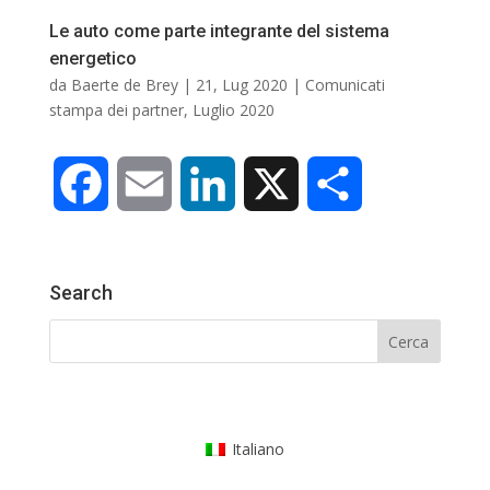
Le auto come parte integrante del sistema
energetico
da
Baerte de Brey
|
21, Lug 2020
|
Comunicati
stampa dei partner
,
Luglio 2020
F
E
L
X
C
a
m
i
o
Search
c
a
n
n
e
i
k
d
b
l
e
i
Italiano
o
d
v