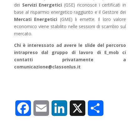
dei
Servizi Energetici
(GSE) riconosce i certificati in
base al risparmio energetico raggiunto e il Gestore dei
Mercati Energetici
(GME) li emette. Il loro valore
economico viene stabilito nelle sessioni di scambio sul
mercato.
Chi è interessato ad avere le slide del percorso
intrapreso dal gruppo di lavoro di E_mob ci
contatti privatamente a
comunicazione@classonlus.it
F
E
L
X
C
a
m
i
o
c
a
n
n