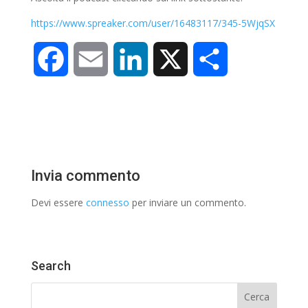
https://www.spreaker.com/user/16483117/345-5WjqSX
F
E
L
X
C
a
m
i
o
c
a
n
n
e
i
k
d
Invia commento
b
l
e
i
Devi essere
connesso
per inviare un commento.
o
d
v
o
I
i
Search
k
n
d