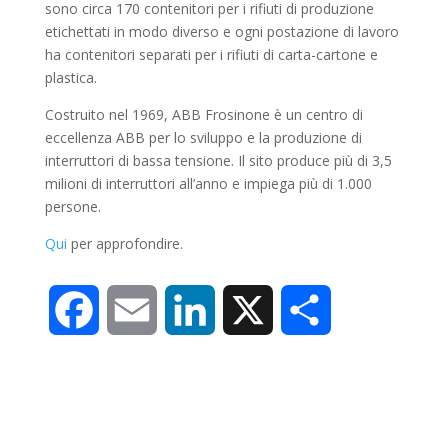
sono circa 170 contenitori per i rifiuti di produzione
etichettati in modo diverso e ogni postazione di lavoro
ha contenitori separati per i rifiuti di carta-cartone e
plastica.
Costruito nel 1969, ABB Frosinone è un centro di
eccellenza ABB per lo sviluppo e la produzione di
interruttori di bassa tensione. Il sito produce più di 3,5
milioni di interruttori all’anno e impiega più di 1.000
persone.
Qui
per approfondire.
F
E
L
X
C
a
m
i
o
c
a
n
n