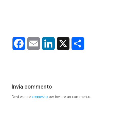
F
E
L
X
C
a
m
i
o
c
a
n
n
e
i
k
d
Invia commento
b
l
e
i
Devi essere
connesso
per inviare un commento.
o
d
v