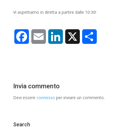
Vi aspettiamo in diretta a partire dalle 10:30!
F
E
L
X
C
a
m
i
o
c
a
n
n
e
i
k
d
Invia commento
b
l
e
i
Devi essere
connesso
per inviare un commento.
o
d
v
o
I
i
Search