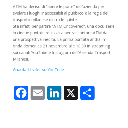
ATM ha deciso di “aprire le porte” dell’azienda per
svelare i luoghi inaccessibili al pubblico e la regia del
trasporto milanese dietro le quinte.
Sta infatti per partire “ATM Uncovered”, una docu-serie
in cinque puntate realizzata per raccontare ATM da
una prospettiva inedita. La prima puntata andrà in
onda domenica 21 novembre alle 18.30 in streaming
sui canali YouTube e Instagram dell’Azienda Trasporti
Milanesi.
Guarda il trailer su YouTube
F
E
L
X
C
a
m
i
o
c
a
n
n