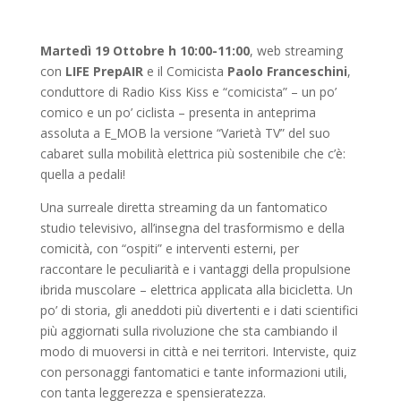
Martedì 19 Ottobre h 10:00-11:00
, web streaming
con
LIFE PrepAIR
e il Comicista
Paolo Franceschini
,
conduttore di Radio Kiss Kiss e “comicista” – un po’
comico e un po’ ciclista – presenta in anteprima
assoluta a E_MOB la versione “Varietà TV” del suo
cabaret sulla mobilità elettrica più sostenibile che c’è:
quella a pedali!
Una surreale diretta streaming da un fantomatico
studio televisivo, all’insegna del trasformismo e della
comicità, con “ospiti” e interventi esterni, per
raccontare le peculiarità e i vantaggi della propulsione
ibrida muscolare – elettrica applicata alla bicicletta. Un
po’ di storia, gli aneddoti più divertenti e i dati scientifici
più aggiornati sulla rivoluzione che sta cambiando il
modo di muoversi in città e nei territori. Interviste, quiz
con personaggi fantomatici e tante informazioni utili,
con tanta leggerezza e spensieratezza.