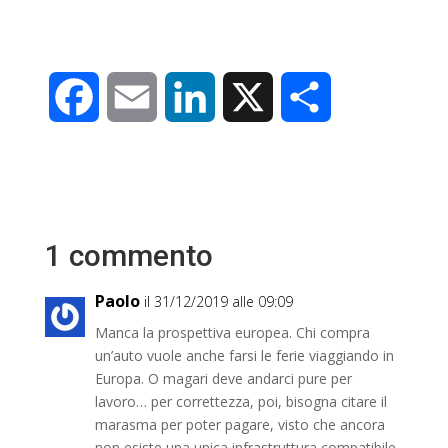
F
E
L
X
C
a
m
i
o
c
a
n
n
e
i
k
d
1 commento
b
l
e
i
Paolo
il 31/12/2019 alle 09:09
Manca la prospettiva europea. Chi compra
o
d
v
un’auto vuole anche farsi le ferie viaggiando in
Europa. O magari deve andarci pure per
o
I
i
lavoro… per correttezza, poi, bisogna citare il
marasma per poter pagare, visto che ancora
k
n
d
non esiste una unica infrastruttura compatibile