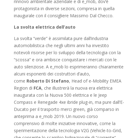
rinnovo ambientale aziendale e di e_mob, dov’è
protagonista in diverse sezioni, compresa in quella
inaugurale con il consigliere Massimo Dal Checco.
La svolta elettrica dell’auto
La svolta “verde” è assimilata pure dall’industria
automobilistica che negli ultimi anni ha investito
notevoli risorse per lo sviluppo della tecnologia con la
“scossa” e ora ambisce conquistare i mercati con le
auto silenziose. A e_mob lo esprimeranno chiaramente
alcuni esponenti dei costruttori d’auto,
come
Roberto
Di
Stefano
, Head of e-Mobility EMEA
Region di
FCA
, che illustrerà la nuova era elettrica
inaugurata con la Nuova 500 elettrica e le Jeep
Compass e Renegade 4xe ibride plug-in, ma pure dall’E-
Ducato per il trasporto merci green, già comparso in
anteprima a e_mob 2019. Un nuovo corso
comprensivo di molte iniziative innovative, come la
sperimentazione della tecnologia V2G (Vehicle-to-Grid,
che consente lo scambio bidirezionale di “corrente”