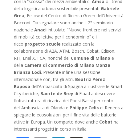
con la “scossa” dei mezzi ambientali di
Amsa
o i trend
della logistica urbana sostenibile presentati
Gabriele
Grea
, Fellow del Centro di Ricerca Green dell’Università
Bocconi. Da segnalare sono anche il 2° seminario
nazionale
Anaci
intitolato “Nuove frontiere nei servizi
di mobilità collettiva per il condominio” e il
ricco
progetto scuole
realizzato con la
collaborazione di A2A, ATM, Bosch, Cobat, Edison,
RFI, Enel X, FCA, nonché del
Comune di Milano
e
della
Camera di commercio di Milano Monza
Brianza Lodi
. Presente infine una sessione
internazionale con, tra gli altri,
Beatriz Pérez
Raposo
dell’Ambasciata di Spagna a illustrare le Smart
City iberiche,
Baerte de Brey
di Elaad a descrivere
l’infrastruttura di ricarica dei Paesi Bassi per conto
dell’Ambasciata di Olanda e
Philippe
Celis
di Reneos a
spiegare le ecosoluzioni per il fine vita delle batterie
attive in Europa. Un comparto dove anche
Cobat
ha
interessanti progetti in corso in Italia.