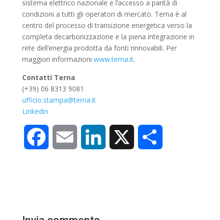
sistema elettrico nazionale e l’accesso a parità di
condizioni a tutti gli operatori di mercato. Terna è al
centro del processo di transizione energetica verso la
completa decarbonizzazione e la piena integrazione in
rete dell’energia prodotta da fonti rinnovabili. Per
maggiori informazioni
www.terna.it
.
Contatti Terna
(+39) 06 8313 9081
ufficio.stampa@terna.it
Linkedin
F
E
L
X
C
a
m
i
o
c
a
n
n
e
i
k
d