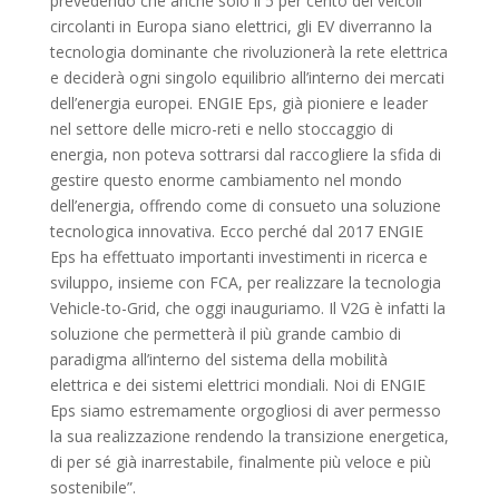
prevedendo che anche solo il 5 per cento dei veicoli
circolanti in Europa siano elettrici, gli EV diverranno la
tecnologia dominante che rivoluzionerà la rete elettrica
e deciderà ogni singolo equilibrio all’interno dei mercati
dell’energia europei. ENGIE Eps, già pioniere e leader
nel settore delle micro-reti e nello stoccaggio di
energia, non poteva sottrarsi dal raccogliere la sfida di
gestire questo enorme cambiamento nel mondo
dell’energia, offrendo come di consueto una soluzione
tecnologica innovativa. Ecco perché dal 2017 ENGIE
Eps ha effettuato importanti investimenti in ricerca e
sviluppo, insieme con FCA, per realizzare la tecnologia
Vehicle-to-Grid, che oggi inauguriamo. Il V2G è infatti la
soluzione che permetterà il più grande cambio di
paradigma all’interno del sistema della mobilità
elettrica e dei sistemi elettrici mondiali. Noi di ENGIE
Eps siamo estremamente orgogliosi di aver permesso
la sua realizzazione rendendo la transizione energetica,
di per sé già inarrestabile, finalmente più veloce e più
sostenibile”.