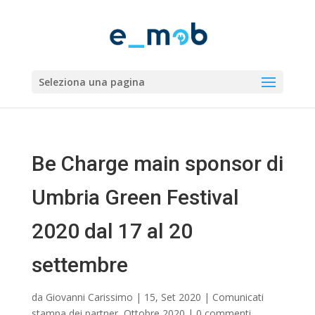
Seleziona una pagina
Be Charge main sponsor di
Umbria Green Festival
2020 dal 17 al 20
settembre
da
Giovanni Carissimo
|
15, Set 2020
|
Comunicati
stampa dei partner
,
Ottobre 2020
|
0 commenti