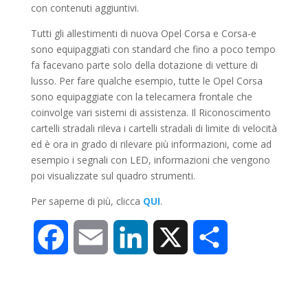
con contenuti aggiuntivi.
Tutti gli allestimenti di nuova Opel Corsa e Corsa-e
sono equipaggiati con standard che fino a poco tempo
fa facevano parte solo della dotazione di vetture di
lusso. Per fare qualche esempio, tutte le Opel Corsa
sono equipaggiate con la telecamera frontale che
coinvolge vari sistemi di assistenza. Il Riconoscimento
cartelli stradali rileva i cartelli stradali di limite di velocità
ed è ora in grado di rilevare più informazioni, come ad
esempio i segnali con LED, informazioni che vengono
poi visualizzate sul quadro strumenti.
Per saperne di più, clicca
QUI
.
F
E
L
X
C
a
m
i
o
c
a
n
n