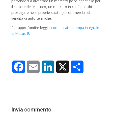
portandoci a diventare un mercato poco appetibile per
il settore
dell’elettrico, un mercato in cui è possibile
proseguire nelle proprie strategie commerciali di
vendita di auto termiche.
Per approfondire leggi
il comunicato stampa integrale
di Motus-E
.
F
E
L
X
C
a
m
i
o
c
a
n
n
e
i
k
d
Invia commento