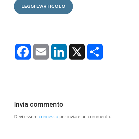
LEGGI L'ARTICOLO
F
E
L
X
C
a
m
i
o
c
a
n
n
e
i
k
d
Invia commento
b
l
e
i
Devi essere
connesso
per inviare un commento.
o
d
v