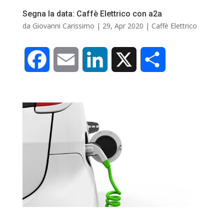
Segna la data: Caffè Elettrico con a2a
da
Giovanni Carissimo
|
29, Apr 2020
|
Caffè Elettrico
F
E
L
X
C
a
m
i
o
c
a
n
n
e
i
k
d
b
l
e
i
o
d
v
o
I
i