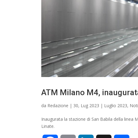
i
ATM Milano M4, inaugurata
da
Redazione
|
30, Lug 2023
|
Luglio 2023
,
Noti
Inaugurata la stazione di San Babila della linea M
Linate.