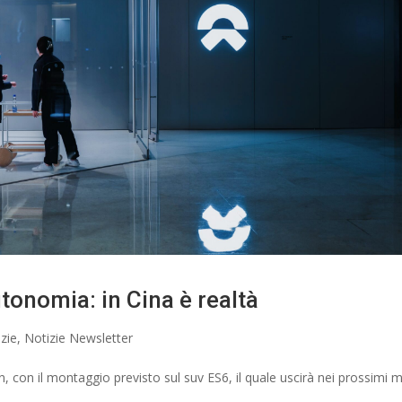
tonomia: in Cina è realtà
zie
,
Notizie Newsletter
 con il montaggio previsto sul suv ES6, il quale uscirà nei prossimi m