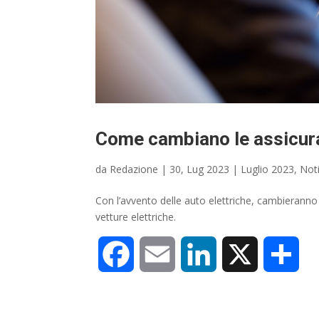
Come cambiano le assicuraz
da
Redazione
|
30, Lug 2023
|
Luglio 2023
,
Noti
Con l’avvento delle auto elettriche, cambieranno
vetture elettriche.
F
E
L
X
C
a
m
i
o