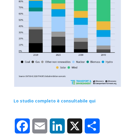
Lo studio completo è consultabile qui
F
E
L
X
C