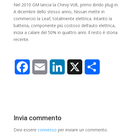
Nel 2010 GM lancia la Chevy Volt, primo ibrido plug-in.
A dicembre dello stesso anno, Nissan mette in
commercio la Leaf, totalmente elettrica. Intanto la
batteria, componente più costoso dell’auto elettrica,
inizia a calare del 50% in quattro anni. Il resto è storia
recente.
F
E
L
X
C
a
m
i
o
c
a
n
n
e
i
k
d
Invia commento
b
l
e
i
Devi essere
connesso
per inviare un commento.